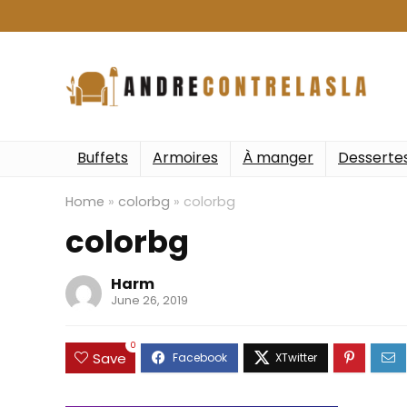
Buffets
Armoires
À manger
Desserte
Home
»
colorbg
»
colorbg
colorbg
Harm
June 26, 2019
0
Save