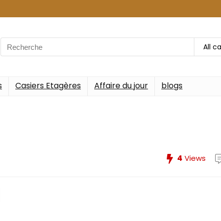
Search
All c
for:
s
Casiers Etagères
Affaire du jour
blogs
4
Views