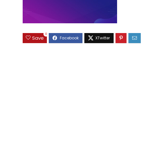
0
Save