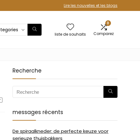
Lire les nouvelles et les blogs
0
ategories
Comparez
liste de souhaits
Recherche
messages récents
De spiraalkneder: de perfecte keuze voor
serieuze thuisbakkers