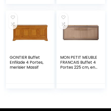
Commode
Verticale à 5
tiroirs, Chambre à
Coucher, Salon,
Chambre d’enfant,
Couloir, etc
(Beige)
GONTIER Buffet
MON PETIT MEUBLE
Enfilade 4 Portes,
FRANCAIS Buffet 4
merisier Massif
Portes 225 cm, en
chêne Massif