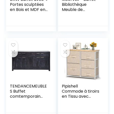
Portes sculptées
Bibliothèque
en Bois et MDF en
Meuble de
Blanc Vieilli 152 x 39
Rangement avec 2
x 90 cm, vejecido
Portes 5 Casiers
Étagères
Réglables en Bois
pour Salon
Chambre 85 x 30 x
120 cm, Blanc
TENDANCEMEUBLE
Pipishell
S Buffet
Commode à tiroirs
comtemporain
en Tissu avec
Acacia huilé Gris 4
Dessus en Bois et
Portes 4 tiroirs
Grand Espace de
Rangement,