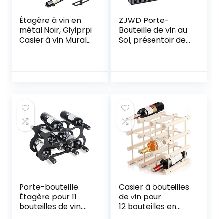
Étagère à vin en
ZJWD Porte-
métal Noir, Giyiprpi
Bouteille de vin au
Casier à vin Mural
Sol, présentoir de
pour Tous Les
Rangement pour
Types de vins,
la Maison en Acier
Casiers à Bouteille
Inoxydable
Porte Bouteilles
autoportant –
étagère
Boissons/Bouteilles
Suspendue pour
d’alcool, bière,
Cave De Bar De
Pop/Soda
Cuisine (B9)
Porte-bouteille.
Casier à bouteilles
Étagère pour 11
de vin pour
bouteilles de vin.
12 bouteilles en
(Noir X 1)
bois – modulable,