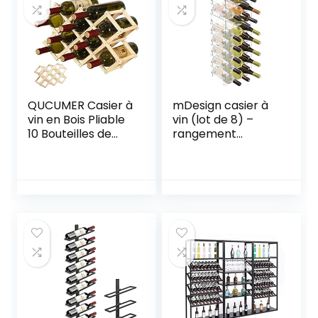
QUCUMER Casier à
mDesign casier à
vin en Bois Pliable
vin (lot de 8) –
10 Bouteilles de
rangement
Stockage Support
empilable pour
de vin Support de
bouteilles de vin et
Bouteille Support
autres boissons –
de Boisson Pliable
étagère à vin
en Bois Support de
moderne en
Bouteille de vin en
plastique pour 3
Bois Support de
bouteilles –
Bouteille Rustique
transparent