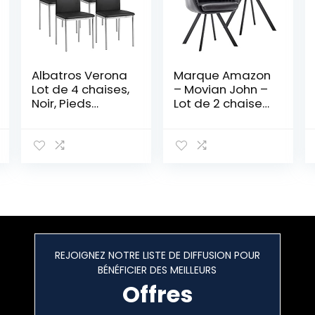
Albatros Verona
Marque Amazon
Lot de 4 chaises,
– Movian John –
Noir, Pieds
Lot de 2 chaises
Chrome, SGS
de salle à
Tested
manger, noir
REJOIGNEZ NOTRE LISTE DE DIFFUSION POUR
BÉNÉFICIER DES MEILLEURS
Offres