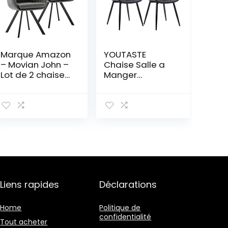
Marque Amazon
YOUTASTE
– Movian John –
Chaise Salle a
Lot de 2 chaises
Manger
de salle à
Moderne Lot de
manger, gris
2 Chaise Assise
clair
Rembourrée en
Similicuir, Chaise
de Salle à
Manger Chaise
de Cuisine avec
Dossier et Pieds
en Métal Stable
(Noir)
Liens rapides
Déclarations
Home
Politique de
confidentialité
Tout acheter