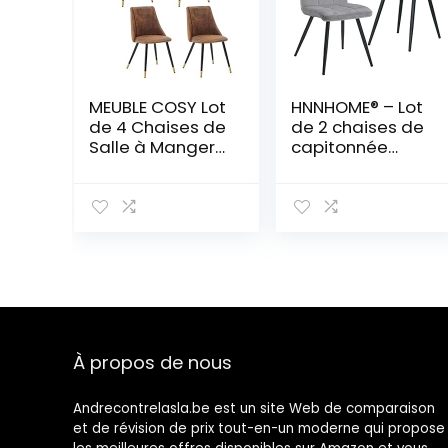
MEUBLE COSY Lot
HNNHOME® – Lot
de 4 Chaises de
de 2 chaises de
Salle à Manger
capitonnée
Rétro Fauteuil
Cubana avec
Assise
pieds en acier
rembourrée en
solide, noir
suédine Piedsen
Métal Noir, Style
Industriel,
Marron et Or,
52,5×49,5x83cm
À propos de nous
Andrecontrelasla.be est un site Web de comparaison
et de révision de prix tout-en-un moderne qui propose