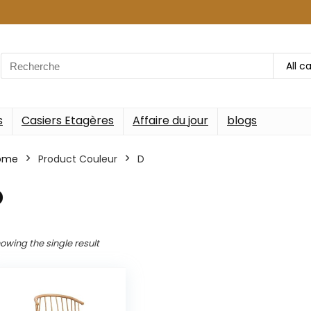
Search
All c
for:
s
Casiers Etagères
Affaire du jour
blogs
ome
Product Couleur
‎D
D
owing the single result