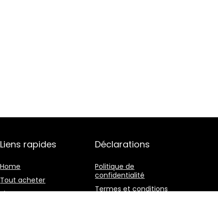
Liens rapides
Déclarations
Home
Politique de
confidentialité
Tout acheter
Termes et conditions
Blogs
Divulgation des
Nos boutiques en ligne
affiliations