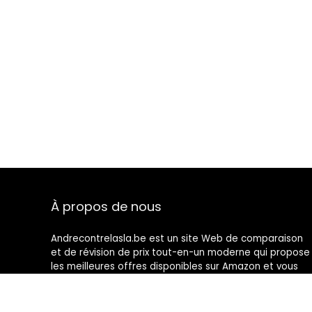
À propos de nous
Andrecontrelasla.be est un site Web de comparaison
et de révision de prix tout-en-un moderne qui propose
les meilleures offres disponibles sur Amazon et vous
tient au courant des derniers blogs ajoutés. Toutes les
images sont la propriété de leurs propriétaires
respectifs. Tout le contenu cité est dérivé de leurs