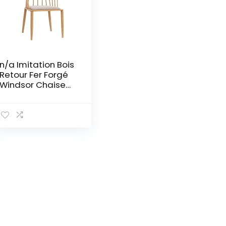
n/a Imitation Bois
Retour Fer Forgé
Windsor Chaise
Cercle Chaise à
Manger Simple
Chaise Maison
Chaise Salle à
Manger (Color : D)