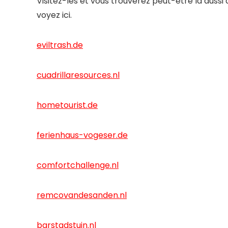
Visitez-les et vous trouverez peut-être là auss
voyez ici.
eviltrash.de
cuadrillaresources.nl
hometourist.de
ferienhaus-vogeser.de
comfortchallenge.nl
remcovandesanden.nl
barstadstuin.nl