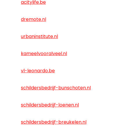
acitylife.be
dremote.nl
urbaninstitute.nl
kameelvooralveel.nl
vl-leonardo.be
schildersbedrijf-bunschoten.nl
schildersbedrijf-loenen.nl
schildersbedrijf-breukelen.nl