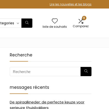
Lire les nouvelles et les blogs
0
ategories
Comparez
liste de souhaits
Recherche
messages récents
De spiraalkneder: de perfecte keuze voor
serieuze thuisbakkers