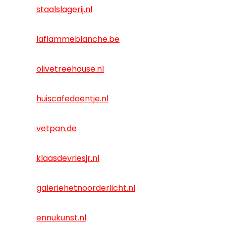
staalslagerij.nl
laflammeblanche.be
olivetreehouse.nl
huiscafedaentje.nl
vetpan.de
klaasdevriesjr.nl
galeriehetnoorderlicht.nl
ennukunst.nl