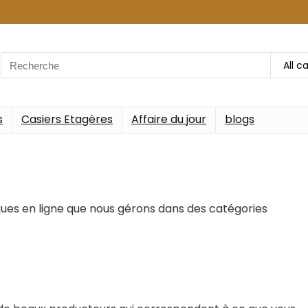
Search
All c
for:
s
Casiers Etagères
Affaire du jour
blogs
ues en ligne que nous gérons dans des catégories