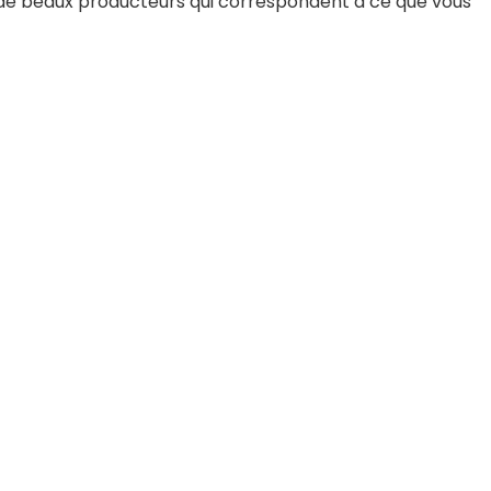
i de beaux producteurs qui correspondent à ce que vous