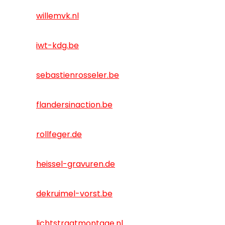
willemvk.nl
iwt-kdg.be
sebastienrosseler.be
flandersinaction.be
rollfeger.de
heissel-gravuren.de
dekruimel-vorst.be
lichtstraatmontage.nl