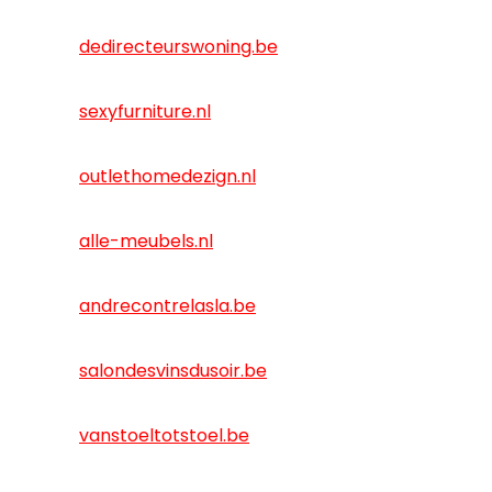
dedirecteurswoning.be
sexyfurniture.nl
outlethomedezign.nl
alle-meubels.nl
andrecontrelasla.be
salondesvinsdusoir.be
vanstoeltotstoel.be