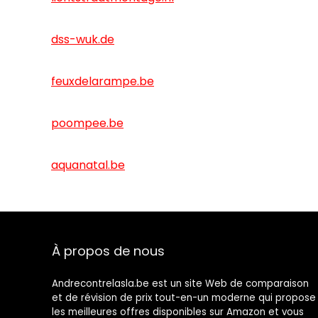
dss-wuk.de
feuxdelarampe.be
poompee.be
aquanatal.be
À propos de nous
Andrecontrelasla.be est un site Web de comparaison
et de révision de prix tout-en-un moderne qui propose
les meilleures offres disponibles sur Amazon et vous