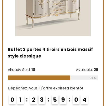
Buffet 2 portes 4 tiroirs en bois massif
style classique
e
Cav
 :
Already Sold:
18
Available:
26
DiV
bou
69 %
Int
Dépêchez-vous ! L'offre expirera bientôt
le:
16
boi
0
1
2
3
5
9
0
2
cou
75 %