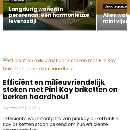
Lifestyle
Uncategorized
Langdurig wonen in
pererenan: een harmonieuze
Alles wat
levensstijl
mini vijve
Efficiënt en milieuvriendelijk
stoken met Pini Kay briketten en
berken haardhout
September 13, 2025
Efficiënte warmteafgifte van pini kay brikettenPini
Kay briketten staan bekend om hun efficiënte