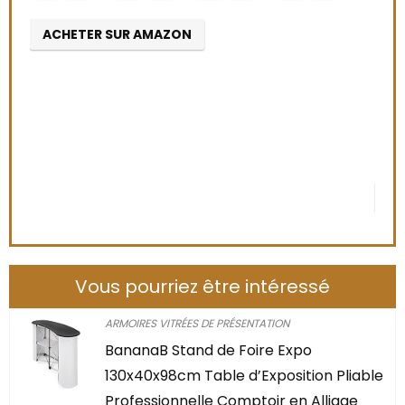
3
Alre
ACHETER SUR AMAZON
Dépê
0
AC
Vous pourriez être intéressé
ARMOIRES VITRÉES DE PRÉSENTATION
BananaB Stand de Foire Expo
130x40x98cm Table d’Exposition Pliable
Professionnelle Comptoir en Alliage