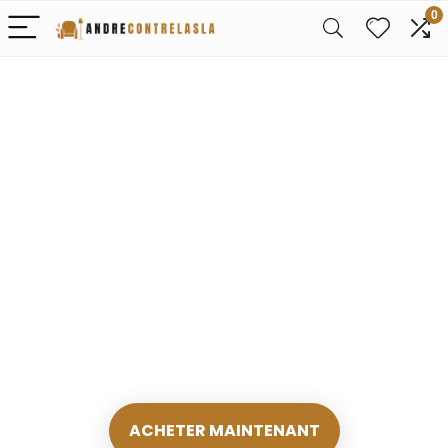
0
Seulement le
meilleur pour
Juste le magasin que
vous recherchez Meubles
ACHETER MAINTENANT