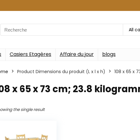
Search
All c
for:
s
Casiers Etagères
Affaire du jour
blogs
ome
Product Dimensions du produit (L x l x h)
‎108 x 65 x
108 x 65 x 73 cm; 23.8 kilogra
owing the single result