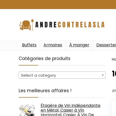
Buffets
Armoires
À manger
Desserte
Catégories de produits
H
‎
Select a category
Les meilleures affaires !
Sh
Étagère de Vin Indépendante
en Métal, Casier à Vin
Horizontal, Casier À Vin De