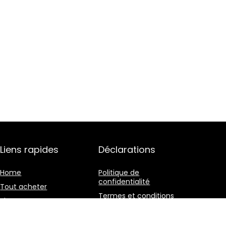
Liens rapides
Déclarations
Home
Politique de
confidentialité
Tout acheter
Termes et conditions
Blogs
Divulgation des
Nos boutiques en ligne
affiliations