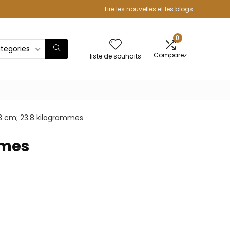
Lire les nouvelles et les blogs
0
ategories
Comparez
liste de souhaits
 73 cm; 23.8 kilogrammes
mmes