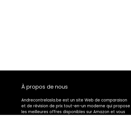
À propos de nous
Andrecontrelasla.be est un site Web de comparaison
et de révision de prix tout-en-un moderne qui propose
les meilleures offres disponibles sur Amazon et vous
tient au courant des derniers blogs ajoutés. Toutes les
images sont la propriété de leurs propriétaires
respectifs. Tout le contenu cité est dérivé de leurs