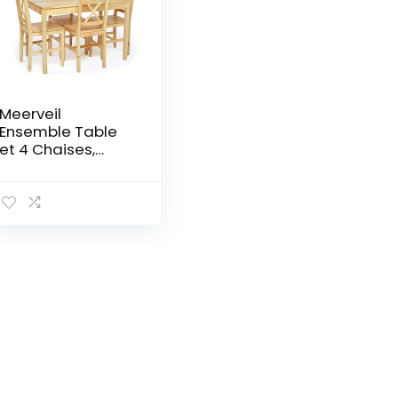
Meerveil
Ensemble Table
et 4 Chaises,
Table de Salle à
Manger Massif Pin
Bois Style
Classique pour
Cuisine Salon
Maison, 108 x 65 x
73 cm (Couleur
Bois)