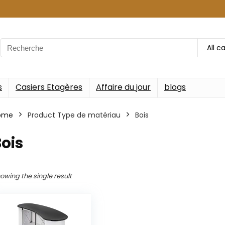
Search
All c
for:
s
Casiers Etagères
Affaire du jour
blogs
ome
Product Type de matériau
‎Bois
Bois
owing the single result