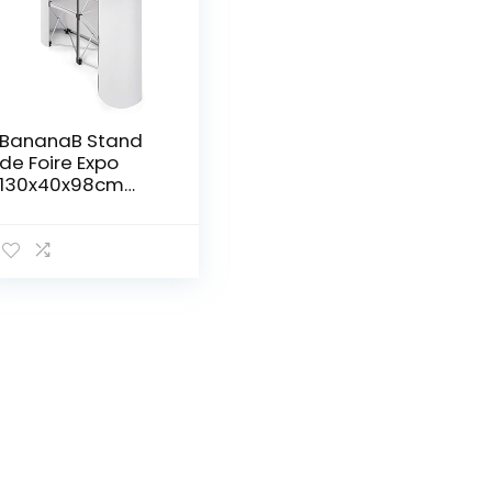
BananaB Stand
de Foire Expo
130x40x98cm
Table d’Exposition
Pliable
Professionnelle
Comptoir en
Alliage
d’Aluminium 13kg
Bureau Présentoir
de Discours Pop-
Up pour Salon
d’Exposition Foire
Expo Noir