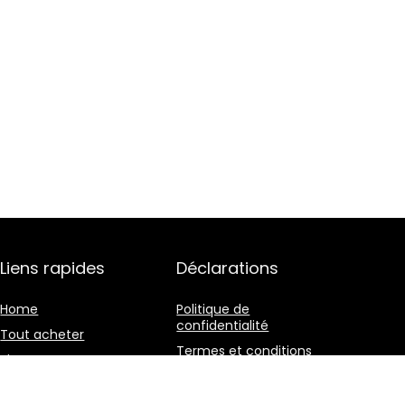
Liens rapides
Déclarations
Home
Politique de
confidentialité
Tout acheter
Termes et conditions
Blogs
Divulgation des
Nos boutiques en ligne
affiliations