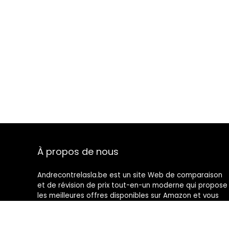
À propos de nous
Andrecontrelasla.be est un site Web de comparaison
et de révision de prix tout-en-un moderne qui propose
les meilleures offres disponibles sur Amazon et vous
tient au courant des derniers blogs ajoutés. Toutes les
images sont la propriété de leurs propriétaires
respectifs. Tout le contenu cité est dérivé de leurs