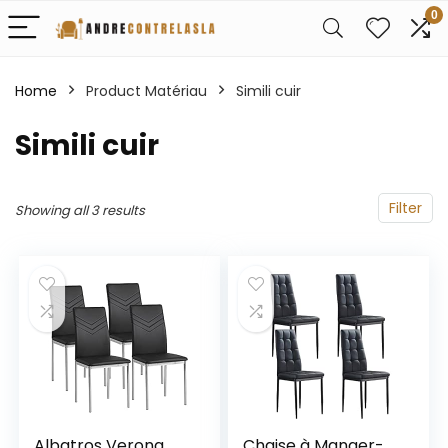
0
Home
Product Matériau
‎Simili cuir
‎Simili cuir
Filter
Showing all 3 results
Albatros Verona
Chaise à Manger-