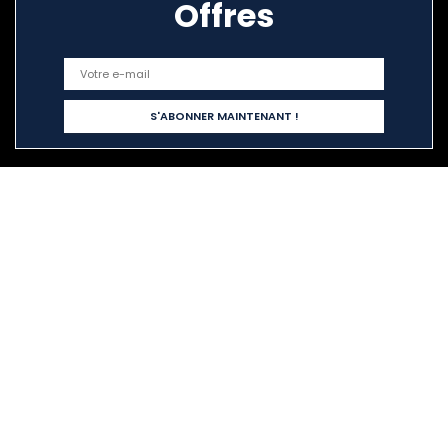
Offres
Liens rapides
Home
Tout acheter
Blogs
Nos boutiques en ligne
Publicité
Déclarations