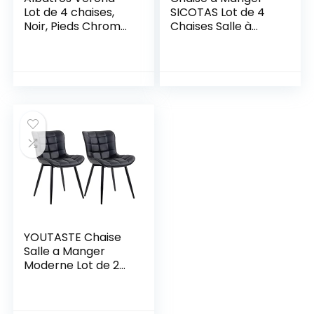
Lot de 4 chaises,
SICOTAS Lot de 4
Noir, Pieds Chrome,
Chaises Salle à
SGS Tested
Manger Chaise de
Cuisine avec avec
Assise et Dossier en
PU, Pieds en Métal,
Chaise Modern
pour Salle à
Manger, Salon,
Cuisine, Bureau,Noir
YOUTASTE Chaise
Salle a Manger
Moderne Lot de 2
Chaise Assise
Rembourrée en
Similicuir, Chaise de