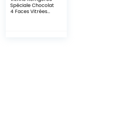
Spéciale Chocolat
4 Faces Vitrées
400 Litres –
Furnotel –
R452a400
700x700x1840mm