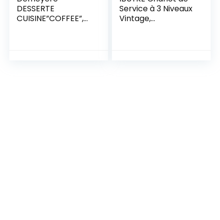
DESSERTE
Service à 3 Niveaux
CUISINE”COFFEE”,
Vintage,
Panneau de
60x40x81cm,
Particules/MDF,
Chariot Commode
Noir, 50x24x83 cm
Roulant, Etagère de
Cuisine Rangement,
Bout de Canapé,
avec Plateau en
Bois pour Cuisine
Salon TMJ011H