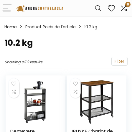
0
Home
Product Poids de l'article
‎10.2 kg
‎10.2 kg
Filter
Showing all 2 results
Demeyere
IBUYKE Chariot de