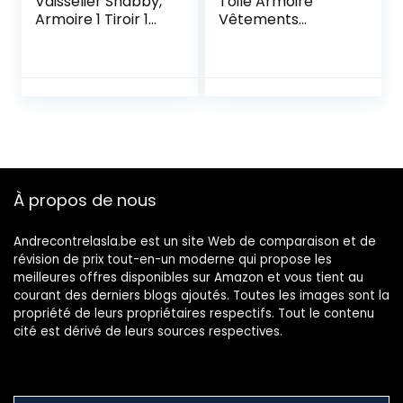
Vaisselier Shabby,
Toile Armoire
Armoire 1 Tiroir 1
Vêtements
Porte, Bois, Blanc
Rangement
Gris, Decor Maison
Organisateur
Entree Salon –
Penderie de
Dimensions: 88 x
vêtement Pliable
32 x 26 cm (HxLxL)
Noir
– Art. RE6093
À propos de nous
Andrecontrelasla.be est un site Web de comparaison et de
révision de prix tout-en-un moderne qui propose les
meilleures offres disponibles sur Amazon et vous tient au
courant des derniers blogs ajoutés. Toutes les images sont la
propriété de leurs propriétaires respectifs. Tout le contenu
cité est dérivé de leurs sources respectives.