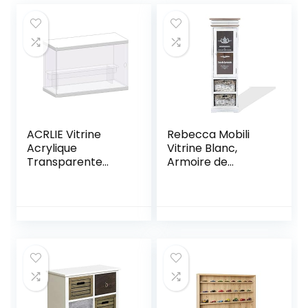
ACRLIE Vitrine
Rebecca Mobili
Acrylique
Vitrine Blanc,
Transparente
Armoire de
pour Collection,
Rangement 1 Porte
Vitrine à 2 Niveaux
2 Tiroirs, Bois Osier,
pour Figurines,
Style Shabby,
Vitrine de
Decor Maison Salle
Comptoir, Boîte de
de Bain Entree –
Présentation en
Dimensions: 102 x
Plexiglas, Boîte de
32 x 27 cm (HxLxL)
Rangement
– Art. RE4486
étanche à la
Poussière