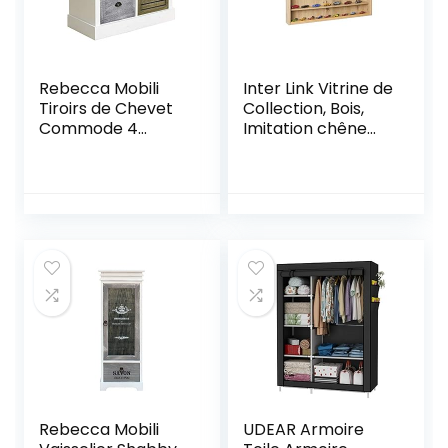
Rebecca Mobili
Inter Link Vitrine de
Tiroirs de Chevet
Collection, Bois,
Commode 4
Imitation chêne
Tiroirs Bois Blan
d’Artisan, 80 x 9,5 x
Gris Marrone
60 cm
Country Rustique
Salon Cuisine –
Dimensions: 49 x
55 x 26 cm (HxLxP)
– Art. RE4162
Rebecca Mobili
UDEAR Armoire