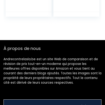
60,7 X 28,5 X 75,7
Acacia huilé Gris 4
Cm – Commode
Portes 4 tiroirs
Chambre Adulte
Fabriquée en
France
À propos de nous
Andrecontrelasla.be est un site Web de comparaison et de
révision de prix tout-en-un moderne qui propose les
meilleures offres disponibles sur Amazon et vous tient au
courant des derniers blogs ajoutés. Toutes les images sont la
propriété de leurs propriétaires respectifs. Tout le contenu
cité est dérivé de leurs sources respectives.