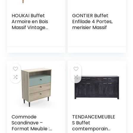
HOUKAI Buffet
GONTIER Buffet
Armoire en Bois
Enfilade 4 Portes,
Massif Vintage
merisier Massif
Gravure Style
Industriel Mur
Couloir Curio
Cabinet Chambre
Casier De
Rangement (Color
: A, Size : 128cm)
Commode
TENDANCEMEUBLE
Scandinave –
S Buffet
Format Meuble :
comtemporain