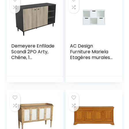
Demeyere Enfilade
AC Design
Scandi 2PO Arty,
Furniture Mariela
Chêne, 1
Etagères murales,
104x390x694MM
Bois, Blanc, L: 18 x l:
58 x H: 39 cm