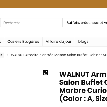
Search
Buffets, crédences et va
for:
s
Casiers Etagères
Affaire du jour
blogs
rs
WALNUT Armoire d’entrée Maison Salon Buffet Cabinet Mini
WALNUT Armo
Salon Buffet 
Marbre Curio
(Color : A, Si