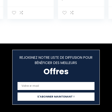
Rangement
battantes et
avec charnières
deux étagères
de sécurité,
internes, 85 x 35
Solide, Stable,
x 74 cm, couleur
Banc à
chêne
Chaussures,
Boîte de
Rangement,
Coffre à Jouets,
Montage Facile,
Blanc
EWT75CW01
REJOIGNEZ NOTRE LISTE DE DIFFUSION POUR
BÉNÉFICIER DES MEILLEURS
Offres