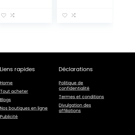
bois massif
rustique Pin
style classique
massif vernis
blanc
Liens rapides
Déclarations
Home
Politique de
confidentialité
Tout acheter
Termes et conditions
Blogs
Divulgation des
Nos boutiques en ligne
affiliations
Publicité