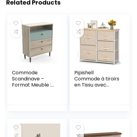
Related Products
Commode
Pipishell
Scandinave –
Commode à tiroirs
Format Meuble :
en Tissu avec
60,7 X 28,5 X 75,7
Dessus en Bois et
Cm – Commode
Grand Espace de
Chambre Adulte
Rangement,
Fabriquée en
Commode
France
Verticale à 5
tiroirs, Chambre à
Coucher, Salon,
Chambre d’enfant,