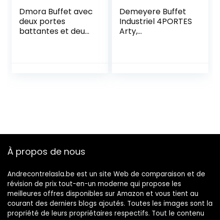
Dmora Buffet avec
Demeyere Buffet
deux portes
Industriel 4PORTES
battantes et deux
Arty,
étagères internes,
607x285x757MM
85 x 35 x 74 cm,
couleur chêne
À propos de nous
Andrecontrelasla.be est un site Web de comparaison et de
révision de prix tout-en-un moderne qui propose les
meilleures offres disponibles sur Amazon et vous tient au
courant des derniers blogs ajoutés. Toutes les images sont la
propriété de leurs propriétaires respectifs. Tout le contenu