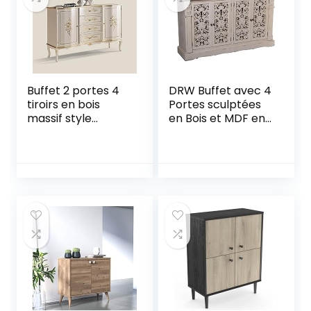
Couloir, etc
(Beige)
Buffet 2 portes 4
DRW Buffet avec 4
tiroirs en bois
Portes sculptées
massif style
en Bois et MDF en
classique
Blanc Vieilli 152 x 39
x 90 cm, vejecido