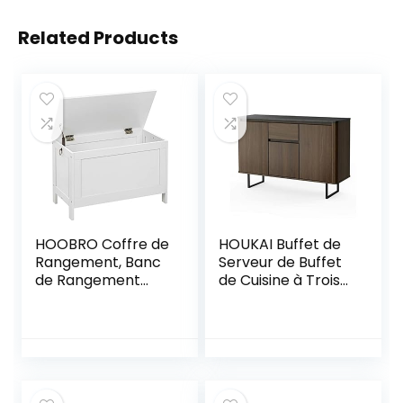
Related Products
HOOBRO Coffre de
HOUKAI Buffet de
Rangement, Banc
Serveur de Buffet
de Rangement
de Cuisine à Trois
avec charnières
Portes avec casier
de sécurité, Solide,
à tiroirs Salon
Stable, Banc à
Cuisine Salle à
Chaussures, Boîte
Manger (Color : A,
de Rangement,
Size : 48″)
Coffre à Jouets,