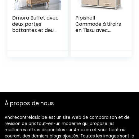
Dmora Buffet avec
Pipishell
deux portes
Commode à tiroirs
battantes et deux
en Tissu avec
étagères internes,
Dessus en Bois et
85 x 35 x 74 cm,
Grand Espace de
couleur chêne
Rangement,
Commode
Verticale à 5
tiroirs, Chambre à
Coucher, Salon,
Chambre d’enfant,
Couloir, etc
(Beige)
À propos de nous
Andrecontrelasla.be est un site Web de comparaison et de
révision de prix tout-en-un moderne qui propose les
meilleures offres disponibles sur Amazon et vous tient au
courant des derniers blogs ajoutés. Toutes les images sont la