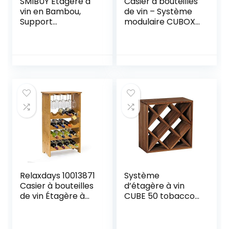
SMIBUY Étagère à
Casier à bouteilles
vin en Bambou,
de vin – Système
Support
modulaire CUBOX
d’affichage de 28
50 – Mod Dunkel 15
Bouteilles avec
– Capacité jusqu’à
Plateau de Table,
15 bouteilles de 75
étagères de
cl. – Taille 50 x 50 x
Rangement sur
25 cm. en pin FSC
Pied à 7 Niveaux
– Marron
pour Cuisine,
Garde-Manger,
Cave, Bar
(Naturel)
Relaxdays 10013871
Système
Casier à bouteilles
d’étagère à vin
de vin Étagère à
CUBE 50 tobacco
vin en bambou H x
module 2 losange
l x P : 84 x 50 x 24
– H50 x L50 x P25
cm range-
cm