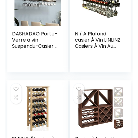
DASHADAO Porte-
N / A Plafond
Verre à vin
casier À Vin LINLINZ
Suspendu-Casier à
Casiers À Vin Au
vin Étagère
Plafond Suspendus
Suspendue Porte-
Porte-Verres À
Verre à vin
Pied, Hauteur
Suspendu
Réglable Étagère
Stockage au
De Décor pour Les
Plafond Étagère
Bars, Restaurants,
pour Plantes
Cuisines, 2 Coloris
Casier à vin
(Color : Black)
Suspendu
Comptoir de Bar
Cuisine Salon Dé