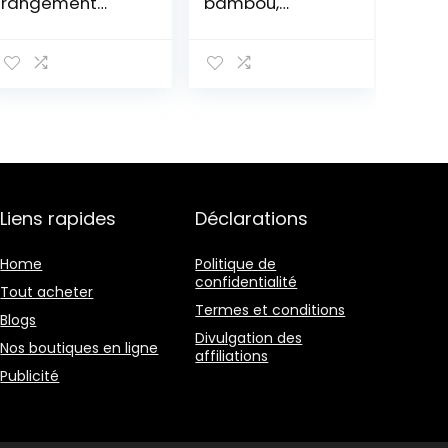
rangement
bambou,
empilable pour
support
bouteilles de vin
d’affichage de
et autres
20 bouteilles,
boissons –
étagères de
étagère à vin
rangement sur
moderne en
pied à 5 niveaux
plastique pour 3
pour cuisine,
bouteilles –
garde-manger,
transparent
cave, bar
(marron foncé)
Liens rapides
Déclarations
Home
Politique de
confidentialité
Tout acheter
Termes et conditions
Blogs
Divulgation des
Nos boutiques en ligne
affiliations
Publicité