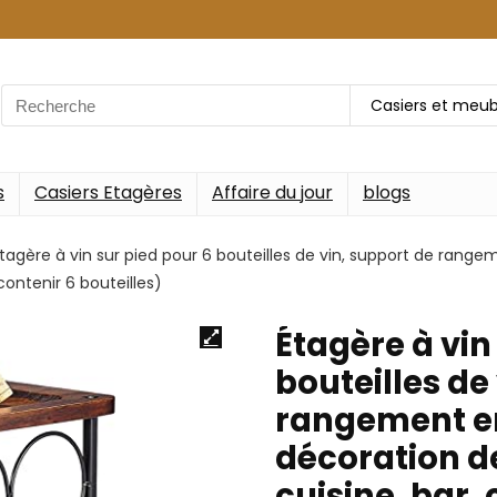
Search
Casiers et meub
for:
s
Casiers Etagères
Affaire du jour
blogs
tagère à vin sur pied pour 6 bouteilles de vin, support de range
contenir 6 bouteilles)
Étagère à vin
bouteilles de
rangement en 
décoration de
cuisine, bar