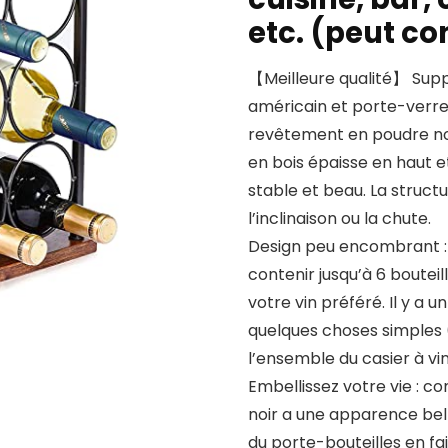
etc. (peut co
【Meilleure qualité】 Supp
américain et porte-verre 
revêtement en poudre noire
en bois épaisse en haut et
stable et beau. La struct
l’inclinaison ou la chute.
Design peu encombrant : l
contenir jusqu’à 6 boutei
votre vin préféré. Il y a u
quelques choses simples
l’ensemble du casier à vin
Embellissez votre vie : c
noir a une apparence bell
du porte-bouteilles en fa