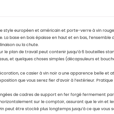
e style européen et américain et porte-verre à vin rouge
lle. La base en bois épaisse en haut et en bas, l’ensemble d
linaison ou la chute.
le plan de travail peut contenir jusqu’à 6 bouteilles sta
 dessus, et quelques choses simples (décapsuleurs et bouc
coration, ce casier à vin noir a une apparence belle et a
xposition que vous serez fier d’avoir à l’extérieur. Pratiq
 rangées de cadres de support en fer forgé fermement par 
 horizontalement sur le comptoir, assurant que le vin et l
in peut être stocké plus longtemps jusqu’à ce que vous so