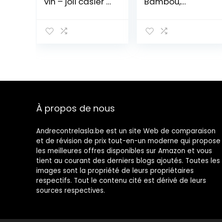
vin – joli casier à
Bambou,
bouteille en
Support
plastique sans
d’affichage de
BPA jusqu’à 9
28 Bouteilles
bouteilles –
avec Plateau de
porte bouteille
Table, étagères
autoportant
de Rangement
pour boissons et
sur Pied à 7
bouteilles de vin
Niveaux pour
– gris
Cuisine, Garde-
Manger, Cave,
À propos de nous
Bar (Naturel)
Andrecontrelasla.be est un site Web de comparaison
et de révision de prix tout-en-un moderne qui propose
les meilleures offres disponibles sur Amazon et vous
tient au courant des derniers blogs ajoutés. Toutes les
images sont la propriété de leurs propriétaires
respectifs. Tout le contenu cité est dérivé de leurs
sources respectives.