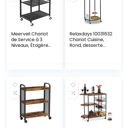
Meerveil Chariot
Relaxdays 10031632
de Service à 3
Chariot Cuisine,
Niveaux, Étagère
Rond, desserte
de Cuisine, 60 x 40
avec 2 étages,
x 78.5 cm,
Acier, Bar Roulant
Desserte de
avec 4 roulettes,
Cuisine de Style
métal, 75 x 50 cm,
Industriel, Cadre
Noir
Métallique,
Étagère de
Rangement avec
poignée et Roues