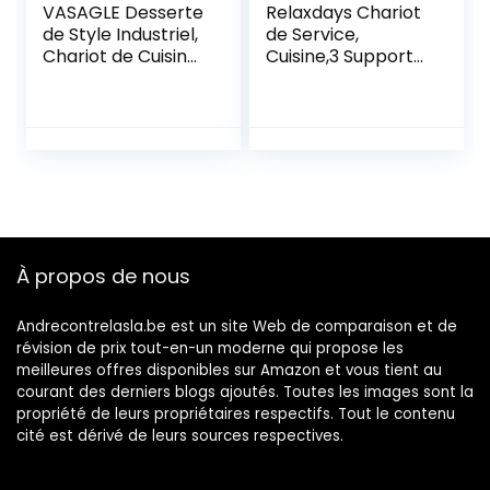
VASAGLE Desserte
Relaxdays Chariot
de Style Industriel,
de Service,
Chariot de Cuisine,
Cuisine,3 Supports,
Gain de Place,
paniers, Industriel,
avec Pieds
métal et MDF, HlP
Réglables et
84x83x37
roulettes, Étagère
cm,Noir,Brun, Acier,
de Cuisine,
1 élément
Structure en Acier,
66 x 26 x 85 cm,
Marron Rustique
LRC66BX
À propos de nous
Andrecontrelasla.be est un site Web de comparaison et de
révision de prix tout-en-un moderne qui propose les
meilleures offres disponibles sur Amazon et vous tient au
courant des derniers blogs ajoutés. Toutes les images sont la
propriété de leurs propriétaires respectifs. Tout le contenu
cité est dérivé de leurs sources respectives.