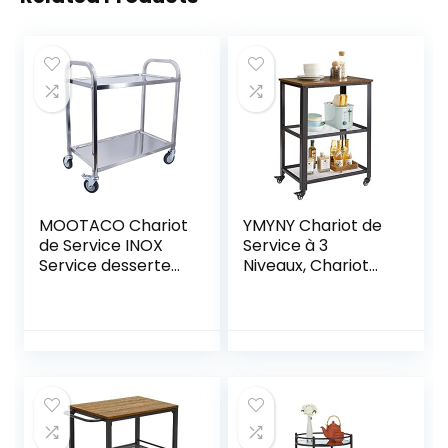
MOOTACO Chariot
YMYNY Chariot de
de Service INOX
Service à 3
Service desserte
Niveaux, Chariot
de Cuisine à
Commode Roulant
roulettes avec
Rustique, Etagère
roulettes, 2
de Cuisine
étagères, Chariot
Rangement, Style
de Restaurant
Vintage Industriel,
(75*40*83.5cm)
pour Cuisine et
Salon HD-
HTMJ011H