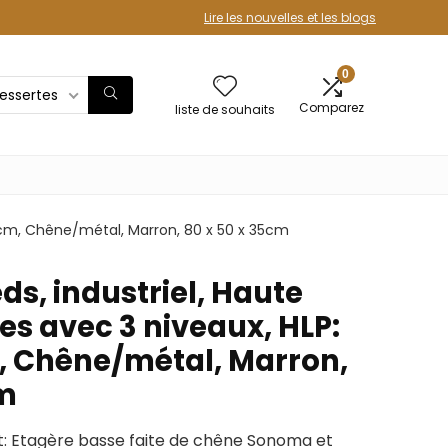
Lire les nouvelles et les blogs
0
essertes
Comparez
liste de souhaits
35 cm, Chêne/métal, Marron, 80 x 50 x 35cm
ds, industriel, Haute
res avec 3 niveaux, HLP:
 Chêne/métal, Marron,
cm
nt: Etagère basse faite de chêne Sonoma et