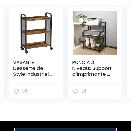
VASAGLE
PUNCIA 3
Desserte de
Niveaux Support
Style Industriel,
d’Imprimante à
Chariot de
Roulette Meuble
Cuisine, Gain de
Imprimante
Place, avec
avec
Pieds Réglables
Rangement
et roulettes,
Étagère de
Étagère de
Stockage
Cuisine,
Multifonctionnell
Structure en
e Chariot
Acier, 66 x 26 x
d’Organisateur