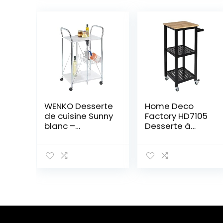
WENKO Desserte
Home Deco
de cuisine Sunny
Factory HD7105
blanc –
Desserte à
repliable, Métal
roulettes
peint par
Rangement
poudrage, 56.5 x
Nomade Cuisine
90.5 x 44 cm,
Salle à Manger,
Blanc
Noir-Bois,
37x45x84,5 cm