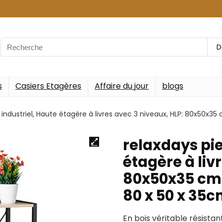
Search
D
for:
s
Casiers Etagères
Affaire du jour
blogs
, industriel, Haute étagère à livres avec 3 niveaux, HLP: 80x50x
relaxdays pie
étagère à liv
80x50x35 cm,
80 x 50 x 35
En bois véritable résista