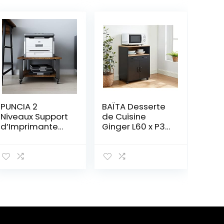
PUNCIA 2
BAÏTA Desserte
Niveaux Support
de Cuisine
d’Imprimante
Ginger L60 x P39
sous Bureau
x H80 cm
Mobile Meuble
Bois/Noir
Imprimante à
Roulette
Étagère de
Rangement
Organisateur de
Stockage
Multifonction