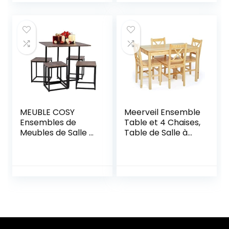
Intempéries – Gris
Manger,Table De
Salle À Manger
Maison Ou
Restaurant
Moderne,Violet
MEUBLE COSY
Meerveil Ensemble
Ensembles de
Table et 4 Chaises,
Meubles de Salle à
Table de Salle à
Manger Carré
Manger Massif Pin
Moderne Table
Bois Style
avec 4 Scandinave
Classique pour
Chaises
Cuisine Salon
Maison, 108 x 65 x
73 cm (Couleur
Bois)