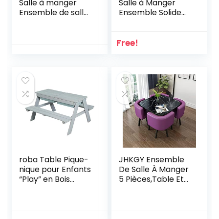
Salle à manger
Salle à Manger
Ensemble de salle
Ensemble Solide
à manger à la
Espace extérieur
terrasse
en Bois Acacia
extérieure Chaises
avec ce Jeu de
Free!
en osier et table
Salle à Manger en
en bois (Color : B,
Bois (Color : A, Size
Size : One size)
: One Size)
roba Table Pique-
JHKGY Ensemble
nique pour Enfants
De Salle À Manger
“Play” en Bois
5 Pièces,Table Et
Massif avec 2 Bacs
Chaises De Cuisine
à Sable et Eau
Modernes,avec 4
Intégrés –
Chaises Ensemble
Résistante aux
De Table À