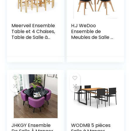
Meerveil Ensemble
H.J WeDoo
Table et 4 Chaises,
Ensemble de
Table de Salle à
Meubles de Salle à
Manger Massif Pin
Manger, Table à
Bois Style
Manger Ronde
Classique pour
Blanche avec 4
Cuisine Salon
Chaises
Maison, 108 x 65 x
Scandinaves
73 cm (Couleur
Modernes en
Bois)
Chêne Noir
JHKGY Ensemble
WODMB 5 pièces