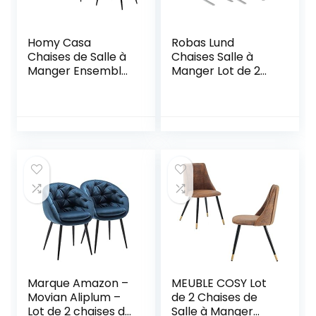
Homy Casa
Robas Lund
Chaises de Salle à
Chaises Salle à
Manger Ensemble
Manger Lot de 2
de 4 chaises de
Chaises pied luge
Cuisine à Siège et à
weiß, Chaise Salle
Dossier Moelleux
à Manger Amado,
avec Pieds en
Blanc, 62 x 45 x 102
Métal Massif pour
cm
Salon Chambre
Suede Brown
Marque Amazon –
MEUBLE COSY Lot
Movian Aliplum –
de 2 Chaises de
Lot de 2 chaises de
Salle à Manger