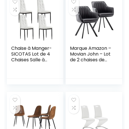
Chaise à Manger-
Marque Amazon –
SICOTAS Lot de 4
Movian John – Lot
Chaises Salle à
de 2 chaises de
Manger Chaise de
salle à manger,
Cuisine avec avec
noir
Assise et Dossier
en PU, Pieds en
Métal, Chaise
Modern pour Salle
à Manger, Salon,
Cuisine,
Bureau,Blanc