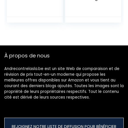
salle à manger,
Rétro Fauteuil
bleu foncé
Assise rembourrée
en suédine Pieds
en Métal Noir, Style
Industriel, Marron
et Or,
52,5×49,5x83cm
À propos de nous
Andrecontrelasla.be est un site Web de comparaison et de
révision de prix tout-en-un moderne qui propose les
meilleures offres disponibles sur Amazon et vous tient au
courant des derniers blogs ajoutés. Toutes les images sont la
propriété de leurs propriétaires respectifs. Tout le contenu
cité est dérivé de leurs sources respectives.
REJOIGNEZ NOTRE LISTE DE DIFFUSION POUR BÉNÉFICIER