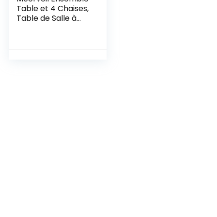
Table et 4 Chaises,
Table de Salle à
Manger Massif Pin
Bois Style Classique
pour Cuisine Salon
Maison, 108 x 65 x
73 cm (Couleur
Bois)