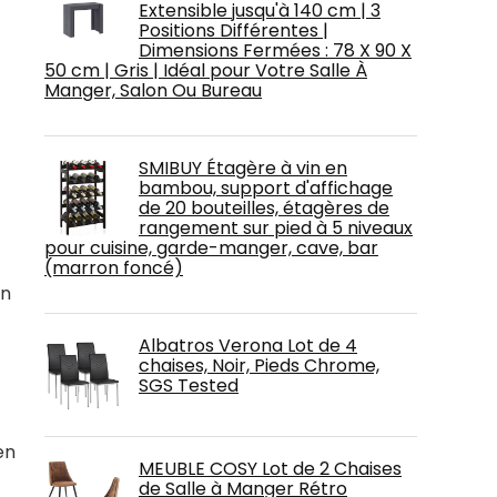
Extensible jusqu'à 140 cm | 3
Positions Différentes |
Dimensions Fermées : 78 X 90 X
50 cm | Gris | Idéal pour Votre Salle À
Manger, Salon Ou Bureau
SMIBUY Étagère à vin en
bambou, support d'affichage
de 20 bouteilles, étagères de
rangement sur pied à 5 niveaux
pour cuisine, garde-manger, cave, bar
(marron foncé)
in
Albatros Verona Lot de 4
chaises, Noir, Pieds Chrome,
SGS Tested
en
MEUBLE COSY Lot de 2 Chaises
de Salle à Manger Rétro