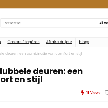
Search
All c
for:
s
Casiers Etagères
Affaire du jour
blogs
le deuren: een combinatie van comfort en stijl
 dubbele deuren: een
t en stijl
11
Views