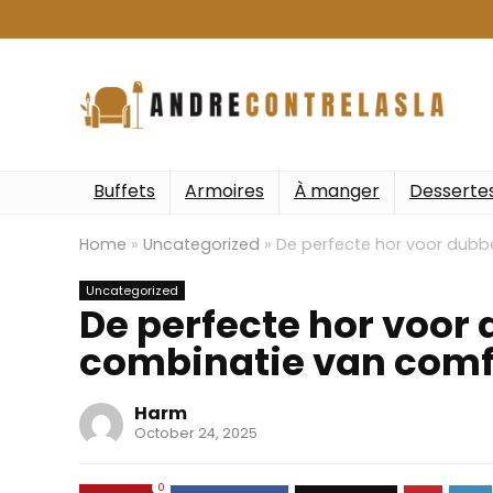
Buffets
Armoires
À manger
Desserte
Home
»
Uncategorized
»
De perfecte hor voor dubbe
Uncategorized
De perfecte hor voor
combinatie van comfor
Harm
October 24, 2025
0