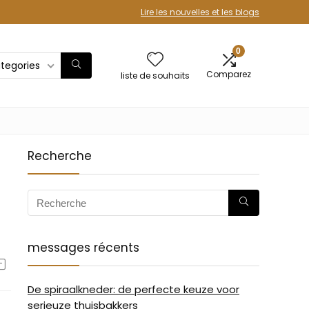
Lire les nouvelles et les blogs
0
ategories
Comparez
liste de souhaits
Recherche
messages récents
De spiraalkneder: de perfecte keuze voor
serieuze thuisbakkers