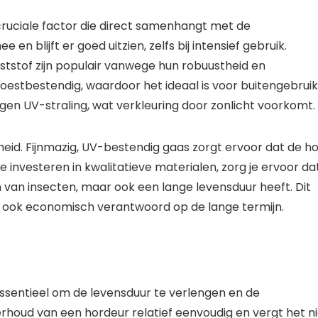
 cruciale factor die direct samenhangt met de
n blijft er goed uitzien, zelfs bij intensief gebruik.
tstof zijn populair vanwege hun robuustheid en
roestbestendig, waardoor het ideaal is voor buitengebruik
tegen UV-straling, wat verkleuring door zonlicht voorkomt.
heid. Fijnmazig, UV-bestendig gaas zorgt ervoor dat de h
 te investeren in kwalitatieve materialen, zorg je ervoor da
den van insecten, maar ook een lange levensduur heeft. Dit
ar ook economisch verantwoord op de lange termijn.
ssentieel om de levensduur te verlengen en de
derhoud van een hordeur relatief eenvoudig en vergt het n