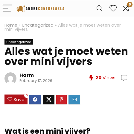
0
Home
»
Uncategorized
»
Alles wat je moet weten over
mini vijvers
Uncategorized
Alles wat je moet weten
over mini vijvers
Harm
20
Views
February 17, 2026
0
Save
Wat is een mini vijver?