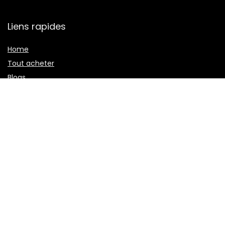
Liens rapides
Home
Tout acheter
Blogs
Nos boutiques en ligne
Publicité
Déclarations
Politique de confidentialité
Termes et conditions
Divulgation des affiliations