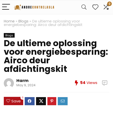
0
Home
»
Blogs
»
De ultieme oplossing voor
energiebesparing: Airco deur afdichtingskit
Blogs
De ultieme oplossing
voor energiebesparing:
Airco deur
afdichtingskit
Harm
54
Views
May 9, 2024
0
Save