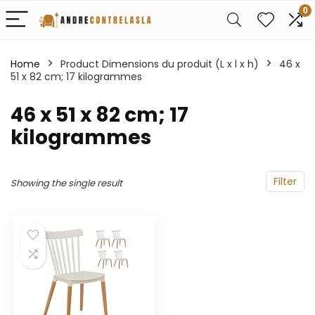
0
Home
Product Dimensions du produit (L x l x h)
‎46 x
51 x 82 cm; 17 kilogrammes
‎46 x 51 x 82 cm; 17
kilogrammes
Filter
Showing the single result