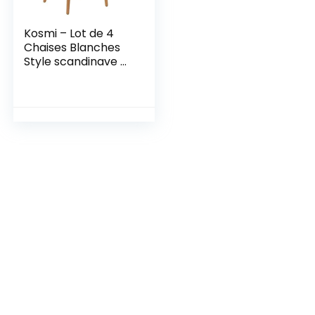
Kosmi – Lot de 4
Chaises Blanches
Style scandinave à
barreaux modèle
Pop avec Coque en
résine Blanche et
Pieds en Bois
Naturel