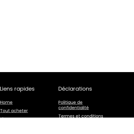
Liens rapides
Déclarations
Home
Politique de
confidentialité
Tout acheter
Termes et conditions
Blogs
Divulgation des
Nos boutiques en ligne
affiliations