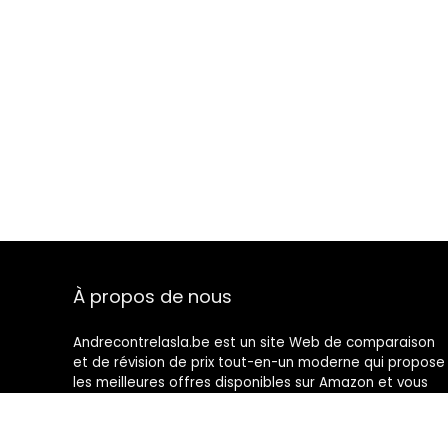
À propos de nous
Andrecontrelasla.be est un site Web de comparaison
et de révision de prix tout-en-un moderne qui propose
les meilleures offres disponibles sur Amazon et vous
tient au courant des derniers blogs ajoutés. Toutes les
images sont la propriété de leurs propriétaires
respectifs. Tout le contenu cité est dérivé de leurs