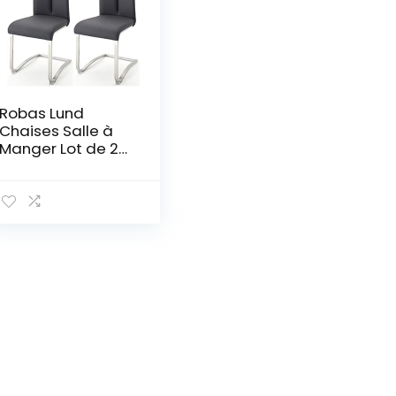
Robas Lund
Chaises Salle à
Manger Lot de 2
Chaises noir,
Chaise pied luge
Chaise Salle à
Manger, charge
max. 140 kg,
Chaise Artos