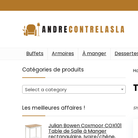
Buffets
Armoires
À manger
Desserte
Catégories de produits
H
‎
Select a category
Les meilleures affaires !
Sh
Julian Bowen Coxmoor COX101
Table de Salle à Manger
rectangulaire, Ivoire/chêne,