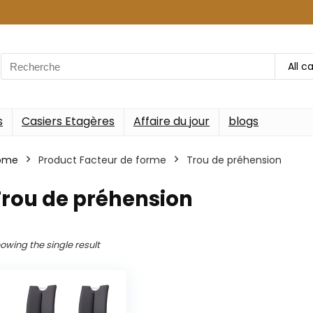
Search
All c
for:
s
Casiers Etagères
Affaire du jour
blogs
ome
Product Facteur de forme
‎Trou de préhension
Trou de préhension
owing the single result