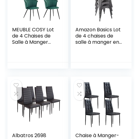
MEUBLE COSY Lot
Amazon Basics Lot
de 4 Chaises de
de 4 chaises de
Salle à Manger
salle à manger en
Rétro Fauteuil
métal – Gris foncé
Dossier
embourrée en
Velours Pieds en
métal pour Cuisine
Salon Chambre
Bureau, Largeur
d’assise 45 cm,
Charge 110 kg,
Vert,
55x58x75,5cm
Albatros 2698
Chaise à Manger-