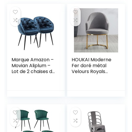
Marque Amazon –
HOUKAI Moderne
Movian Aliplum –
Fer doré métal
Lot de 2 chaises de
Velours Royals
salle à manger,
Chaise de Salle à
bleu foncé
Manger Habillage
café Salon Chaise
Hall Jardin étude
Princesse Prince
chaises (Color :
Gray), Gris