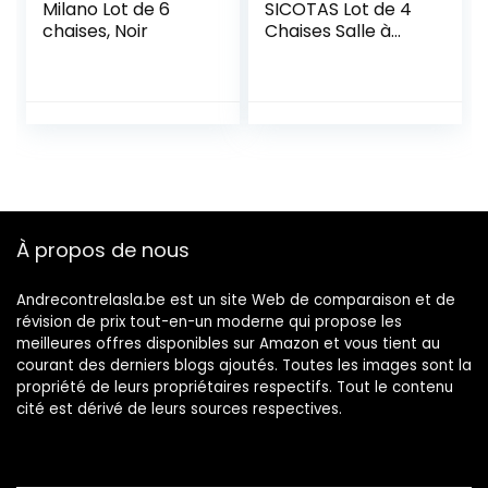
Milano Lot de 6
SICOTAS Lot de 4
chaises, Noir
Chaises Salle à
Manger Chaise de
Cuisine avec avec
Assise et Dossier
en PU, Pieds en
Métal, Chaise
Modern pour Salle
à Manger, Salon,
Cuisine,
Bureau,Noir
À propos de nous
Andrecontrelasla.be est un site Web de comparaison et de
révision de prix tout-en-un moderne qui propose les
meilleures offres disponibles sur Amazon et vous tient au
courant des derniers blogs ajoutés. Toutes les images sont la
propriété de leurs propriétaires respectifs. Tout le contenu
cité est dérivé de leurs sources respectives.