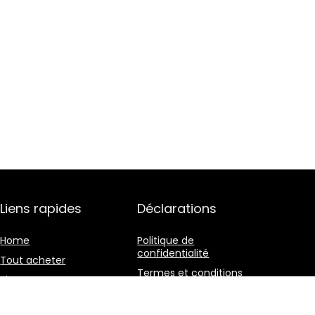
Liens rapides
Déclarations
Home
Politique de
confidentialité
Tout acheter
Termes et conditions
Blogs
Divulgation des
Nos boutiques en ligne
affiliations