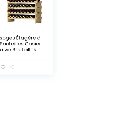
soges Étagère à
Bouteilles Casier
à vin Bouteilles en
Bois Non traité
avec 4 étages
pour 32
Bouteilles,Taille
90 * 30 * 54CM