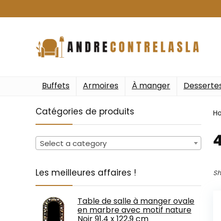
Buffets
Armoires
À manger
Desserte
Catégories de produits
H
‎
Select a category
Les meilleures affaires !
Sh
Table de salle à manger ovale
en marbre avec motif nature
Noir 91,4 x 122,9 cm