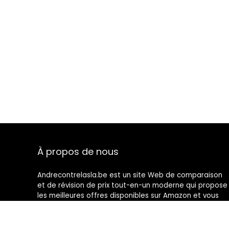
À propos de nous
Andrecontrelasla.be est un site Web de comparaison
et de révision de prix tout-en-un moderne qui propose
les meilleures offres disponibles sur Amazon et vous
tient au courant des derniers blogs ajoutés. Toutes les
images sont la propriété de leurs propriétaires
respectifs. Tout le contenu cité est dérivé de leurs