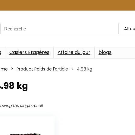
Search
All c
for:
s
Casiers Etagères
Affaire du jour
blogs
ome
Product Poids de l'article
‎4.98 kg
4.98 kg
owing the single result