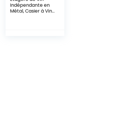
Indépendante en
Métal, Casier à Vin
Horizontal, Casier À
Vin De Comptoir,
Casier à Vin en
Métal, pour Un
Rangement A Salle
à Manger Ou La
Cave À Vin
(Argent)