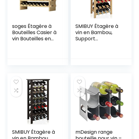
soges Étagère à
SMIBUY Étagère à
Bouteilles Casier à
vin en Bambou,
vin Bouteilles en
Support
Bois Non traité
d’affichage de 28
avec 4 étages
Bouteilles avec
pour 32
Plateau de Table,
Bouteilles,Taille 90
étagères de
* 30 * 54CM
Rangement sur
Pied à 7 Niveaux
pour Cuisine,
Garde-Manger,
Cave, Bar
(Naturel)
SMIBUY Étagère à
mDesign range
vin en Bambou,
bouteille pour vin –