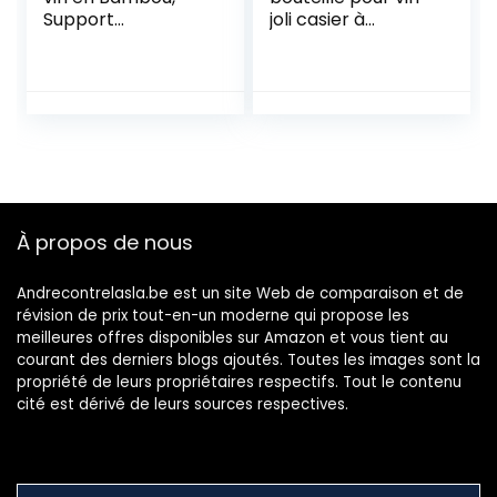
Support
joli casier à
d’affichage de 28
bouteille en
Bouteilles avec
plastique sans BPA
Dessus de Table,
jusqu’à 9 bouteilles
étagères de
– porte bouteille
Rangement sur
autoportant pour
Pied à 7 Niveaux
boissons et
pour Cuisine,
bouteilles de vin –
Garde-Manger,
gris
Cave, Bar (Noir)
À propos de nous
Andrecontrelasla.be est un site Web de comparaison et de
révision de prix tout-en-un moderne qui propose les
meilleures offres disponibles sur Amazon et vous tient au
courant des derniers blogs ajoutés. Toutes les images sont la
propriété de leurs propriétaires respectifs. Tout le contenu
cité est dérivé de leurs sources respectives.