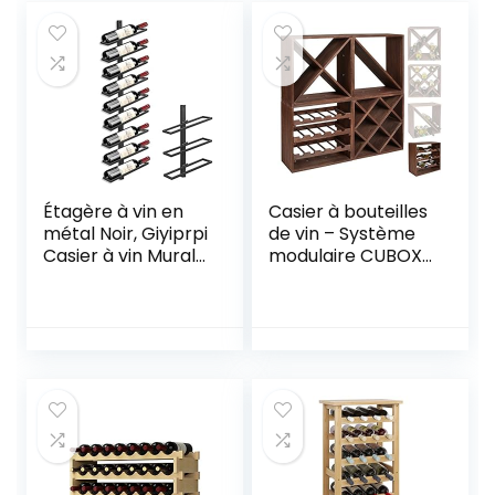
Étagère à vin en
Casier à bouteilles
métal Noir, Giyiprpi
de vin – Système
Casier à vin Mural
modulaire CUBOX
pour Tous Les
50 – Mod Dunkel 15
Types de vins,
– Capacité jusqu’à
Casiers à Bouteille
15 bouteilles de 75
Porte Bouteilles
cl. – Taille 50 x 50 x
étagère
25 cm. en pin FSC
Suspendue pour
– Marron
Cave De Bar De
Cuisine (B9)