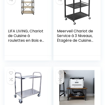
LIFA LIVING, Chariot
Meerveil Chariot de
de Cuisine à
Service à 3 Niveaux,
roulettes en Bois et
Étagère de Cuisine,
Métal, Chariot de
60 x 40 x 78.5 cm,
Cuisine avec
Desserte de Cuisine
Etagere en Bois et
de Style Industriel,
Métal, Desserte à
Cadre Métallique,
roulettes, Desserte
Étagère de
de Cuisine ou Salon
Rangement avec
poignée et Roues