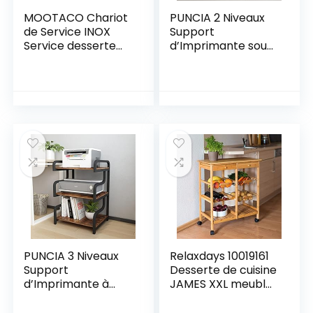
MOOTACO Chariot
PUNCIA 2 Niveaux
de Service INOX
Support
Service desserte
d’Imprimante sous
de Cuisine à
Bureau Mobile
roulettes avec
Meuble
roulettes, 2
Imprimante à
étagères, Chariot
Roulette Étagère
de Restaurant
de Rangement
(75*40*83.5cm)
Organisateur de
Stockage
Multifonction pour
Maison Cuisine et
Bureau(Noir, 2
Niveaux)
PUNCIA 3 Niveaux
Relaxdays 10019161
Support
Desserte de cuisine
d’Imprimante à
JAMES XXL meuble
Roulette Meuble
d’appoint îlot
Imprimante avec
chariot de cuisine à