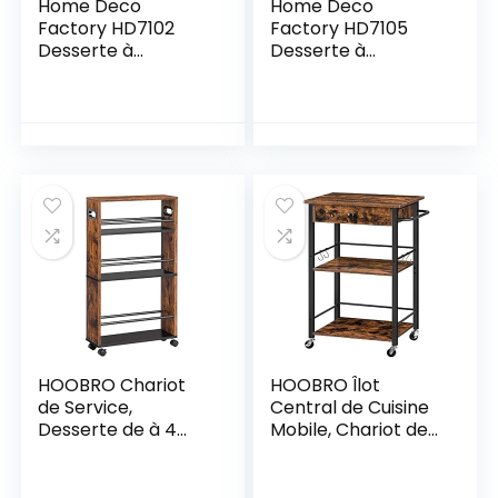
Home Deco
Home Deco
Factory HD7102
Factory HD7105
Desserte à
Desserte à
roulettes,
roulettes
Rangement
Rangement
Nomade Cuisine
Nomade Cuisine
Salle à Manger,
Salle à Manger,
Noir-Bois,
Noir-Bois,
40×62,5×85,5 cm
37x45x84,5 cm
HOOBRO Chariot
HOOBRO Îlot
de Service,
Central de Cuisine
Desserte de à 4
Mobile, Chariot de
Niveaux avec
avec Tiroir,
Poignée, roulettes
Desserte de
avec Freins, avec
Service à 3 Miveaux