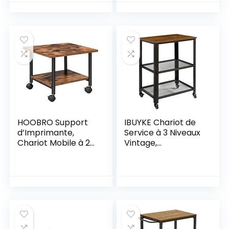
Bords Rehaussés,
avec Poignée et
Fin, Montage Facile,
Crochets, pour
pour Cuisine, Salle
Cuisine, Salle à
de Bain, Salon,
Manger, Salon,
Marron Rustique
Marron Rustique,
EBF15TC01
EBF05ZD01
HOOBRO Support
IBUYKE Chariot de
d’Imprimante,
Service à 3 Niveaux
Chariot Mobile à 2
Vintage,
Niveaux avec
60x40x81cm,
roulettes, 48,5 x 40
Chariot Commode
x 36,5 cm, Style
Roulant, Etagère de
Industriel, Cadre en
Cuisine Rangement,
Métal, pour Bureau,
Bout de Canapé,
Domicile, Copieur,
avec Plateau en
Marron Rustique et
Bois pour Cuisine
Noir EBF02PS01
Salon TMJ011H