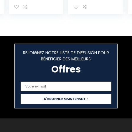
d’Exposition
Porte Salle de
Pliable
Bain, Bois de
Professionnelle
Paulownia, Blanc
Comptoir en
Marron, Style
Alliage
Shabby –
d’Aluminium
Dimensions: 57 x
13kg Bureau
40 x 30,5 cm
Présentoir de
(HxLxL) – Art.
Discours Pop-Up
RE4352
REJOIGNEZ NOTRE LISTE DE DIFFUSION POUR
pour Salon
BÉNÉFICIER DES MEILLEURS
d’Exposition
Foire Expo Noir
Offres