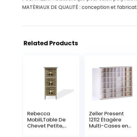
MATÉRIAUX DE QUALITÉ : conception et fabricati
Related Products
Rebecca
Zeller Present
Mobili,Table De
12112 Étagère
Chevet Petite,
Multi-Cases en
Commode 3
Pin Munie d’une