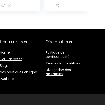
Tiroirs Bois Blan
Brillant avec
Gris Marrone
Porte de
Country
sécurité et
Rustique Salon
verrou de
Cuisine –
sécurité (406 x
Dimensions: 49 x
300 x 203 mm)
55 x 26 cm
(HxLxP) – Art.
RE4162
Liens rapides
Déclarations
Home
Politique de
confidentialité
Tout acheter
Termes et conditions
Blogs
Divulgation des
Nos boutiques en ligne
affiliations
Publicité