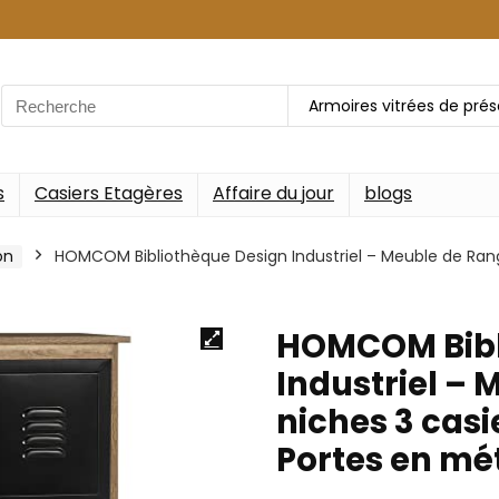
Search
Armoires vitrées de pré
for:
s
Casiers Etagères
Affaire du jour
blogs
on
HOMCOM Bibliothèque Design Industriel – Meuble de Rang
HOMCOM Bibl
Industriel –
niches 3 casi
Portes en mét