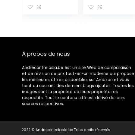
Tiroirs, Bois Brun
Vitre Bois 45 x
Blanc, Assemblé,
4,5 x 40 cm
Scandinave,
Salon Chambre
– Dimensions: 59
x 26 x 30 (HxLxP)
– Art. RE6492
À propos de nous
Andrecontrelasla.be est un site Web de comparaison
et de révision de prix tout-en-un moderne qui propose
les meilleures offres disponibles sur Amazon et vous
tient au courant des derniers blogs ajoutés. Toutes les
images sont la propriété de leurs propriétaires
respectifs. Tout le contenu cité est dérivé de leurs
sources respectives.
2022 © Andrecontrelasla.be Tous droits réservés