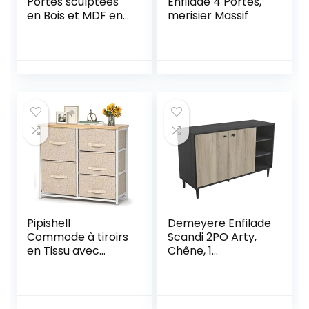
Portes sculptées
Enfilade 4 Portes,
en Bois et MDF en
merisier Massif
Blanc Vieilli 152 x 39
x 90 cm, vejecido
Pipishell
Demeyere Enfilade
Commode à tiroirs
Scandi 2PO Arty,
en Tissu avec
Chêne, 1
Dessus en Bois et
104x390x694MM
Grand Espace de
Rangement,
Commode