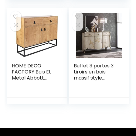
Verticale à 5
tiroirs, Chambre à
Coucher, Salon,
Chambre d’enfant,
Couloir, etc
(Beige)
HOME DECO
Buffet 3 portes 3
FACTORY Bois Et
tiroirs en bois
Metal Abbott
massif style
Mobilier Meuble
classique
Buffet Bibliotheque
Rangement, MDF,
Naturel Noir, 100 x
29 x 80