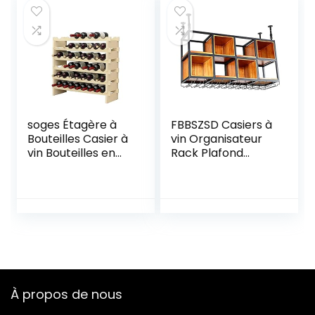
pour Cuisine,
bouteilles en bois
Garde-Manger,
avec porte-verres
Cave, Bar
pour 12 verres,
(Naturel)
nature
soges Étagère à
FBBSZSD Casiers à
Bouteilles Casier à
vin Organisateur
vin Bouteilles en
Rack Plafond
Bois Non traité
Casier à vin Casier
avec 6 étages
à vin Suspendu
pour 48
Casiers à Verres à
Bouteilles,Taille 90
vin Porte-Verres à
* 30 * 81CM
Pied Hauteur
réglable
Décoration
Étagère pour Bars
Restaurants Cuis
À propos de nous