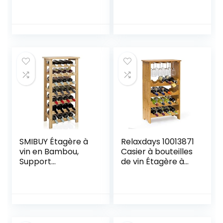
50 – Mod Dunkel 15
bouteilles,
– Capacité jusqu’à
Plastique (PP) sans
15 bouteilles de 75
BPA, anthracite,
cl. – Taille 50 x 50 x
(60.0 x 22.0 x 14.0
25 cm. en pin FSC
cm)
– Marron
SMIBUY Étagère à
Relaxdays 10013871
vin en Bambou,
Casier à bouteilles
Support
de vin Étagère à
d’affichage de 28
vin en bambou H x
Bouteilles avec
l x P : 84 x 50 x 24
Plateau de Table,
cm range-
étagères de
bouteilles
Rangement sur
horizontal pour 16
Pied à 7 Niveaux
bouteilles porte-