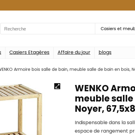
Search
Casiers et meub
for:
s
Casiers Etagères
Affaire du jour
blogs
ENKO Armoire bois salle de bain, meuble salle de bain en bois, 
WENKO Armoir
meuble salle 
Noyer, 67,5x
Indispensable dans la sall
espace de rangement prati