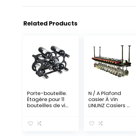
Related Products
Porte-bouteille.
N / A Plafond
Étagère pour 11
casier À Vin
bouteilles de vin.
LINLINZ Casiers À
(Noir X 1)
Vin Au Plafond
Suspendus
Porte-Verres À
Pied, Hauteur
Réglable