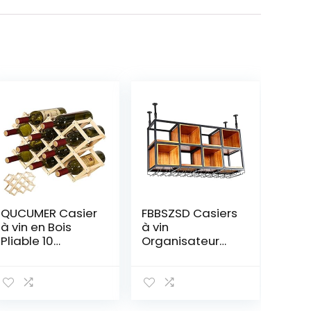
QUCUMER Casier
FBBSZSD Casiers
à vin en Bois
à vin
Pliable 10
Organisateur
Bouteilles de
Rack Plafond
Stockage
Casier à vin
Support de vin
Casier à vin
Support de
Suspendu
Bouteille
Casiers à Verres