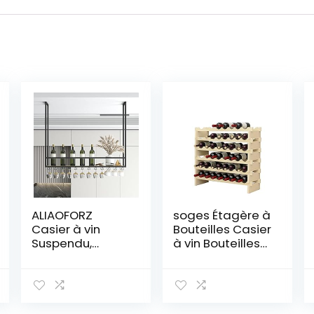
ALIAOFORZ
soges Étagère à
Casier à vin
Bouteilles Casier
Suspendu,
à vin Bouteilles
Porte-Bouteilles
en Bois Non
de Plafond en
traité avec 6
métal, Support
étages pour 48
de Stockage de
Bouteilles,Taille
vin d’affichage
90 * 30 * 81CM