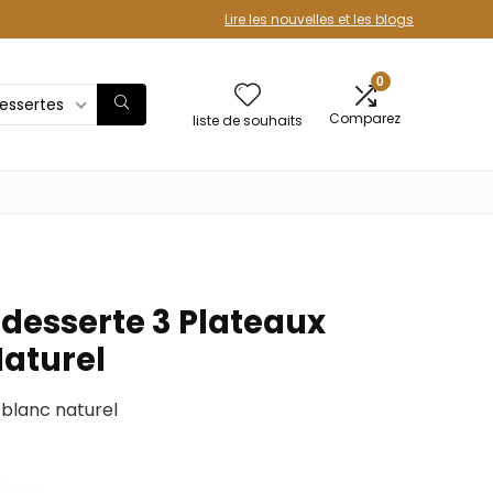
Lire les nouvelles et les blogs
0
essertes
Comparez
liste de souhaits
 desserte 3 Plateaux
aturel
 blanc naturel