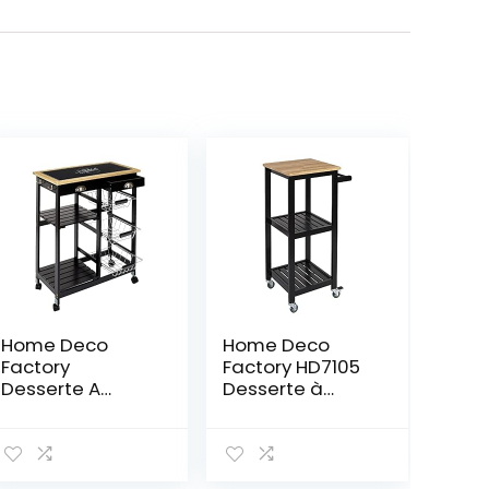
Home Deco
Home Deco
Factory
Factory HD7105
Desserte A
Desserte à
roulettes Bistrot
roulettes
Maison Et Bazar
Rangement
Rangement De
Nomade Cuisine
Cuisine, MDF,
Salle à Manger,