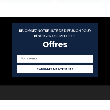
métallique pour
la cuisine, MDF –
bambou,
49x81x38cm,
blanc – marron
REJOIGNEZ NOTRE LISTE DE DIFFUSION POUR
BÉNÉFICIER DES MEILLEURS
Offres