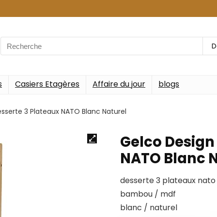
Search
D
for:
s
Casiers Etagères
Affaire du jour
blogs
sserte 3 Plateaux NATO Blanc Naturel
Gelco Design
NATO Blanc N
desserte 3 plateaux nato
bambou / mdf
blanc / naturel