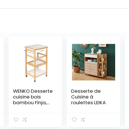
WENKO Desserte
Desserte de
cuisine bois
Cuisine à
bambou Finja,
roulettes LEIKA
desserte à
roulettes avec 2
étagères, 1 tiroir
et 1 panier