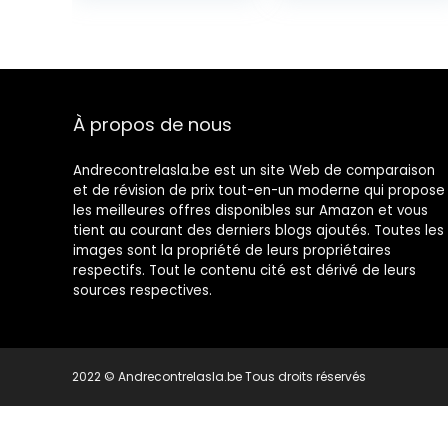
Naturel/Blanc
et roulettes,
Étagère de
Cuisine,
Structure en
Acier, 66 x 26 x
85 cm, Marron
À propos de nous
Rustique
LRC66BX
Andrecontrelasla.be est un site Web de comparaison
et de révision de prix tout-en-un moderne qui propose
les meilleures offres disponibles sur Amazon et vous
tient au courant des derniers blogs ajoutés. Toutes les
images sont la propriété de leurs propriétaires
respectifs. Tout le contenu cité est dérivé de leurs
sources respectives.
2022 © Andrecontrelasla.be Tous droits réservés