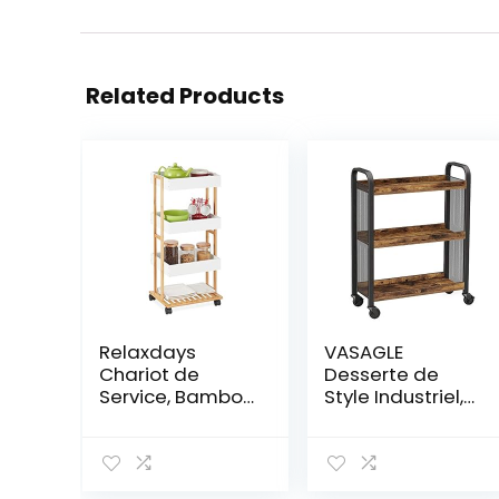
Related Products
Relaxdays
VASAGLE
Chariot de
Desserte de
Service, Bambou
Style Industriel,
& MDF, Desserte
Chariot de
de Cuisine à 4
Cuisine, Gain de
étages, 88 x 40
Place, avec
x 30 cm,
Pieds Réglables