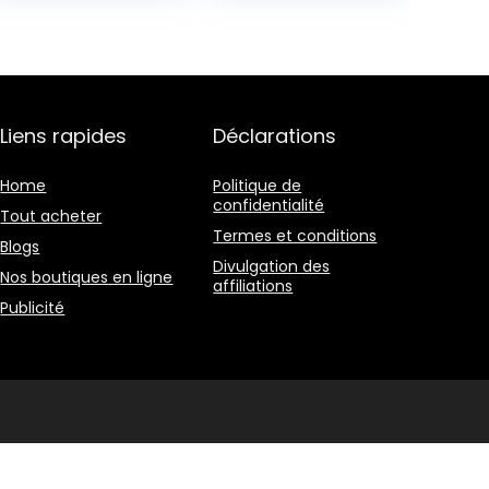
Noir-Bois, 67 x
Noir-Bois,
35 x 81
37x45x84,5 cm
Liens rapides
Déclarations
Home
Politique de
confidentialité
Tout acheter
Termes et conditions
Blogs
Divulgation des
Nos boutiques en ligne
affiliations
Publicité