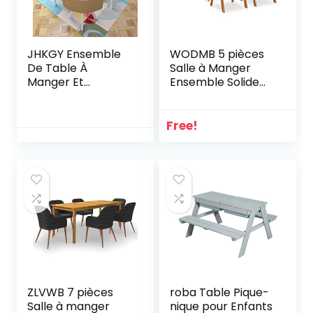
JHKGY Ensemble
WODMB 5 pièces
De Table À
Salle à Manger
Manger Et
Ensemble Solide
Ensemble De
Espace extérieur
Chaises pour La
en Bois Acacia
Maison,Table À
avec ce Jeu de
Free!
Manger Ronde +
Salle à Manger en
Chaises De Salle À
Bois (Color : A, Size
Manger en
: One Size)
Similicuir Ensemble
De 5 Pièces,Khak
ZLVWB 7 pièces
roba Table Pique-
Salle à manger
nique pour Enfants