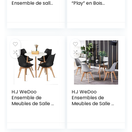
Ensemble de salle
“Play” en Bois
à manger à la
Massif avec 2 Bacs
terrasse
à Sable et Eau
extérieure Chaises
Intégrés –
en osier et table
Résistante aux
en bois (Color : B,
Intempéries – Gris
Size : One size)
H.J WeDoo
H.J WeDoo
Ensemble de
Ensembles de
Meubles de Salle à
Meubles de Salle à
Manger, Table à
Manger, 4 Gris
Manger Ronde
Chaises
Blanche avec 4
Scandinaves et
Chaises
Noir Tables