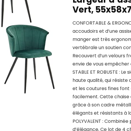
Vert, 55x58x
CONFORTABLE & ERGONOMI
accoudoirs et d’une assis
manger est très ergonomi
vertébrale un soutien co
Recouvert d’un velours fra
envie de vous empêcher d’
STABLE ET ROBUSTE : Le s
haute qualité, qui résiste
et les coutures fines fon
facilement. Cette chaise 
grâce à son cadre métalli
élégants et résistants à la
POLYVALENT : Combinée pa
d’élégance, Ce lot de 4 c