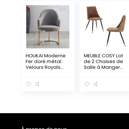
HOUKAI Moderne
MEUBLE COSY Lot
Fer doré métal
de 2 Chaises de
Velours Royals
Salle à Manger
Chaise de Salle
Rétro Fauteuil
à Manger
Assise
Habillage café
rembourrée en
Salon Chaise
suédine Pieds
Hall Jardin
en Métal Noir,
étude Princesse
Style Industriel,
Prince chaises
Marron et Or,
(Color : Gray),
52,5×49,5x83cm
Gris