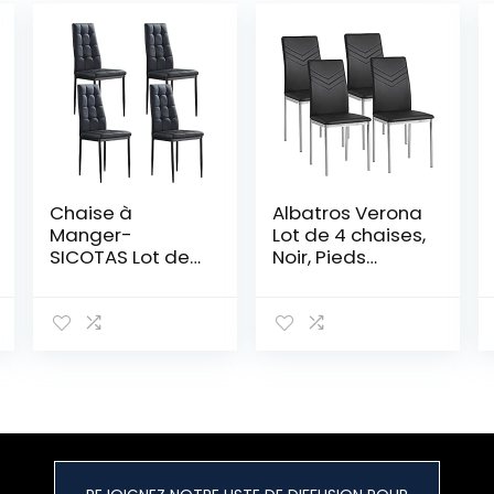
Chaise à
Albatros Verona
Manger-
Lot de 4 chaises,
SICOTAS Lot de
Noir, Pieds
4 Chaises Salle
Chrome, SGS
à Manger
Tested
Chaise de
Cuisine avec
avec Assise et
Dossier en PU,
Pieds en Métal,
Chaise Modern
pour Salle à
Manger, Salon,