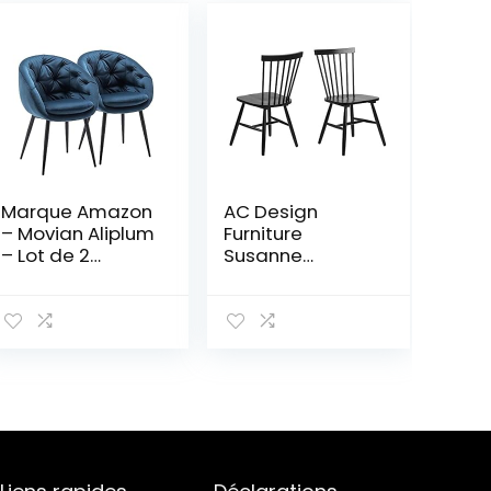
Marque Amazon
AC Design
– Movian Aliplum
Furniture
– Lot de 2
Susanne
chaises de salle
Chaises de salle
à manger, bleu
à manger Lot de
foncé
2, H: 86 x l: 50,5 x
L: 49,5 cm, Noir,
Bois, 2 pc