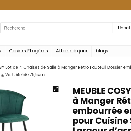
Search
Uncat
for:
s
Casiers Etagères
Affaire du jour
blogs
Y Lot de 4 Chaises de Salle à Manger Rétro Fauteuil Dossier em
kg, Vert, 55x58x75,5cm
MEUBLE COSY L
à Manger Rét
embourrée en
pour Cuisine
Largeur d’ass