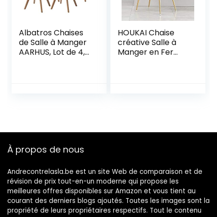
Albatros Chaises
HOUKAI Chaise
de Salle à Manger
créative Salle à
AARHUS, Lot de 4,
Manger en Fer
Blanc avec Pieds
forgé en Forme de
en Bois Massif,
Coeur Chaises Nail
Hêtre, Design
Lounge Café Banc
Rétro Scandinave
d’or Simple
Canapé Dressing
(Color : E)
À propos de nous
Andrecontrelasla.be est un site Web de comparaison et de
révision de prix tout-en-un moderne qui propose les
meilleures offres disponibles sur Amazon et vous tient au
courant des derniers blogs ajoutés. Toutes les images sont la
propriété de leurs propriétaires respectifs. Tout le contenu