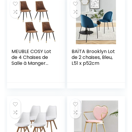
Pieds en Métal
Gray), Gris
Stable (Noir)
MEUBLE COSY Lot
BAÏTA Brooklyn Lot
de 4 Chaises de
de 2 chaises, Bleu,
Salle à Manger
L51 x p52cm
Rétro Fauteuil
Assise rembourrée
en suédine Piedsen
Métal Noir, Style
Industriel, Marron
et Or,
52,5×49,5x83cm