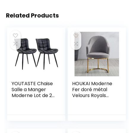
Related Products
YOUTASTE Chaise
HOUKAI Moderne
Salle a Manger
Fer doré métal
Moderne Lot de 2
Velours Royals
Chaise Assise
Chaise de Salle à
Rembourrée en
Manger Habillage
Similicuir, Chaise
café Salon Chaise
de Salle à Manger
Hall Jardin étude
Chaise de Cuisine
Princesse Prince
avec Dossier et
chaises (Color :