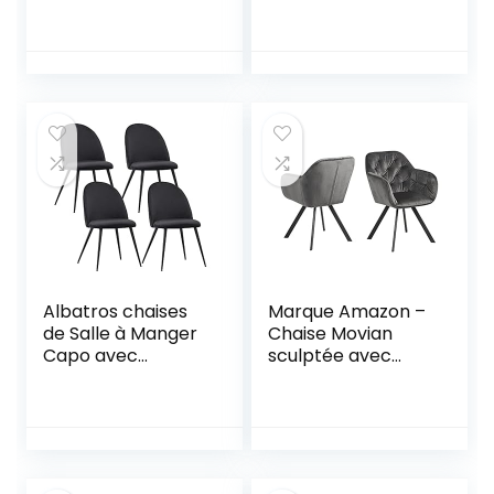
Rétro Fauteuil
Chaises pied luge
Assise rembourrée
weiß, Chaise Salle
en suédine Pieds
à Manger Amado,
en Métal Noir, Style
Blanc, 62 x 45 x 102
Industriel, Marron
cm
et Or,
52,5×49,5x83cm
Albatros chaises
Marque Amazon –
de Salle à Manger
Chaise Movian
Capo avec
sculptée avec
revêtement en
tissu gris foncé 28,
Velours, Set de 4,
pieds centraux en
Noir – Design
métal, revêtement
Vintage élégant,
poudré brut noir
revêtement en
mat
Velours, Chaise