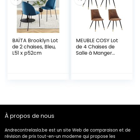
LDC088C01
BAÏTA Brooklyn Lot
MEUBLE COSY Lot
de 2 chaises, Bleu,
de 4 Chaises de
L51 x p52cm
Salle à Manger
Rétro Fauteuil
Assise rembourrée
en suédine Piedsen
Métal Noir, Style
Industriel, Marron
et Or,
52,5×49,5x83cm
À propos de nous
Andrecontrelasla.be est un site Web de comparaison et de
révision de prix tout-en-un moderne qui propose les