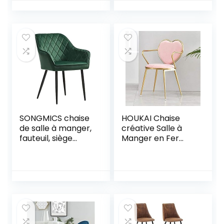
en PU, Pieds en
Métal, Chaise
Modern pour Salle
à Manger, Salon,
Cuisine,
Bureau,Blanc
SONGMICS chaise
HOUKAI Chaise
de salle à manger,
créative Salle à
fauteuil, siège
Manger en Fer
rembourrée, avec
forgé en Forme de
accoudoirs,
Coeur Chaises Nail
largeur d’assise 49
Lounge Café Banc
cm, pieds en
d’or Simple
métal, revêtement
Canapé Dressing
en velours, charge
(Color : E)
110 kg, pour salon,
chambre, Vert