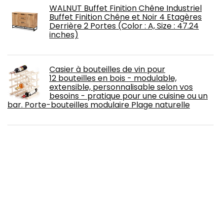
WALNUT Buffet Finition Chêne Industriel
Buffet Finition Chêne et Noir 4 Etagères
Derrière 2 Portes (Color : A, Size : 47.24
inches)
Casier à bouteilles de vin pour
12 bouteilles en bois - modulable,
extensible, personnalisable selon vos
besoins - pratique pour une cuisine ou un
bar. Porte-bouteilles modulaire Plage naturelle
MOMMA HOME - Ensemble Table De
Cuisine À Rallonge Et 2 Sillas - Modèle Leva
- Style Moderne - Finition Couleur
Roble/Blanc - Matériau MDF/Métal -
Mesures 55/115 X 61 X 74 cm
DASHADAO Porte-Verre à vin Suspendu-
Casier à vin Étagère Suspendue Porte-