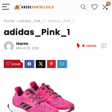
0
Home
»
adidas_Pink_1
»
adidas_Pink_1
adidas_Pink_1
Harm
4
Views
March 15, 2019
0
Save