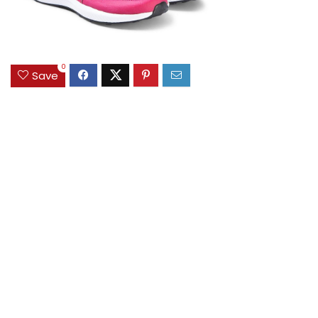
0
Save