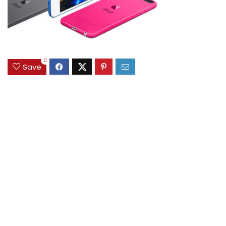
0
Save