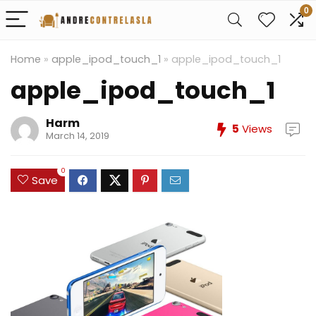
0
Home
»
apple_ipod_touch_1
»
apple_ipod_touch_1
apple_ipod_touch_1
Harm
5
Views
March 14, 2019
0
Save