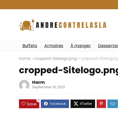
Buffets
Armoires
À manger
Desserte
Home
»
cropped-Sitelogo.png
»
cropped-Sitelogo.
cropped-Sitelogo.pn
Harm
September 15, 2021
0
Save