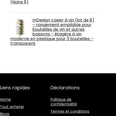
(Noire 6)
mDesign casier à vin (lot de 8)
– rangement empilable pour
bouteilles de vin et autres
boissons – étagère à vin
moderne en plastique pour 3 bouteilles –
transparent
Liens rapides
Déclarations
Home
Politique de
confidentialité
Tout acheter
Termes et conditions
Blogs