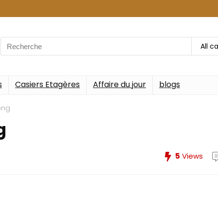
Search
All c
for:
s
Casiers Etagères
Affaire du jour
blogs
png
g
5
Views