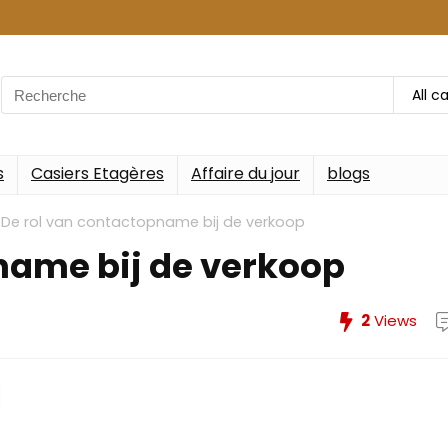
Search
All c
for:
s
Casiers Etagères
Affaire du jour
blogs
»
De rol van contactopname bij de verkoop
name bij de verkoop
2
Views