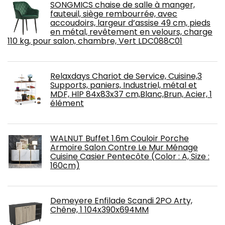
SONGMICS chaise de salle à manger,
fauteuil, siège rembourrée, avec
accoudoirs, largeur d’assise 49 cm, pieds
en métal, revêtement en velours, charge
110 kg, pour salon, chambre, Vert LDC088C01
Relaxdays Chariot de Service, Cuisine,3
Supports, paniers, Industriel, métal et
MDF, HlP 84x83x37 cm,Blanc,Brun, Acier, 1
élément
WALNUT Buffet 1.6m Couloir Porche
Armoire Salon Contre Le Mur Ménage
Cuisine Casier Pentecôte (Color : A, Size :
160cm)
Demeyere Enfilade Scandi 2PO Arty,
Chêne, 1 104x390x694MM