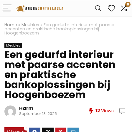
0
Home
»
Meubles
»
Een gedurfd interieur met paarse
accenten en praktische bankoplossingen bij
Hoogenboezem
Meubles
Een gedurfd interieur
met paarse accenten
en praktische
bankoplossingen bij
Hoogenboezem
Harm
12
Views
September 13, 2025
0